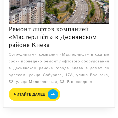
Ремонт лифтов компанией
«Мастерлифт» в Деснянском
Ремонт
районе Киева
лифтов
Сотрудниками компании «Мастерлифт» в сжатые
компанией
сроки проведено ремонт лифтового оборудования
«Мастерлифт»
в Деснянском районе города Киева в домах по
в
адресам: улица Сабурова, 17А, улица Бальзака,
52, улица Милославская, 33. В последнее
Деснянском
районе
ЧИТАЙТЕ
ЧИТАЙТЕ ДАЛЕЕ
ДАЛЕЕ
Киева