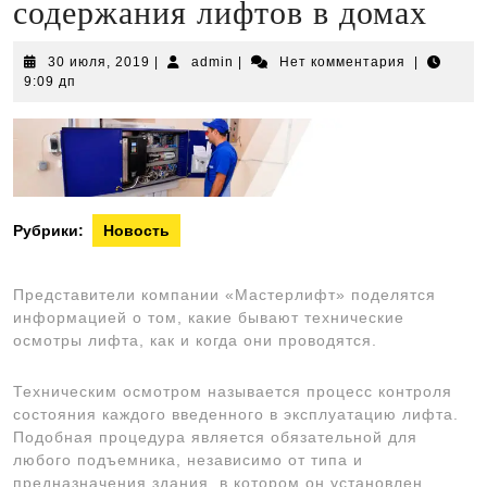
содержания лифтов в домах
30
admin
30 июля, 2019
|
admin
|
Нет комментария
|
июля,
9:09 дп
2019
Рубрики:
Новость
Представители компании «Мастерлифт» поделятся
информацией о том, какие бывают технические
осмотры лифта, как и когда они проводятся.
Техническим осмотром называется процесс контроля
состояния каждого введенного в эксплуатацию лифта.
Подобная процедура является обязательной для
любого подъемника, независимо от типа и
предназначения здания, в котором он установлен.