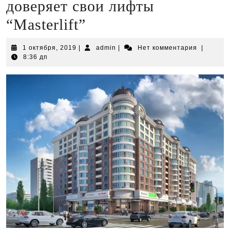
доверяет свои лифты
“Masterlift”
1
admin
1 октября, 2019
|
admin
|
Нет комментария
|
октября,
8:36 дп
2019