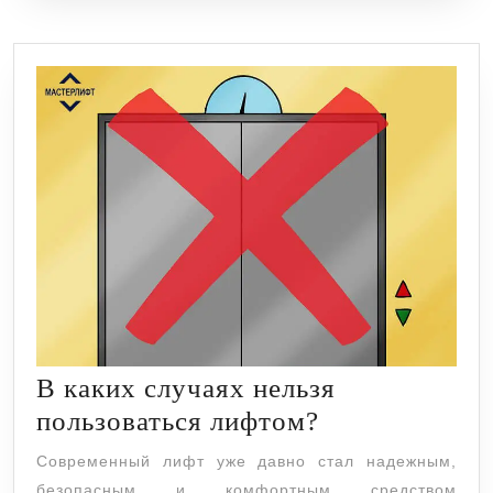
В каких случаях нельзя
В
пользоваться лифтом?
каких
Современный лифт уже давно стал надежным,
случаях
безопасным и комфортным средством