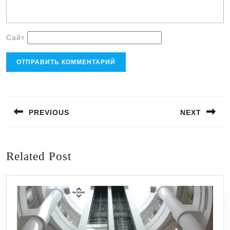
Сайт
Навигация
по
PREVIOUS
NEXT
записям
Предыдущая
Следующая
запись:
запись:
Related Post