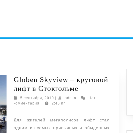
Globen Skyview – круговой
Globen
лифт в Стокгольме
Skyview
5
admin
5 сентября, 2019
|
admin
|
Нет
сентября,
комментария
|
2:45 пп
–
2019
круговой
Для жителей мегаполисов лифт стал
лифт
одним из самых привычных и обыденных
в